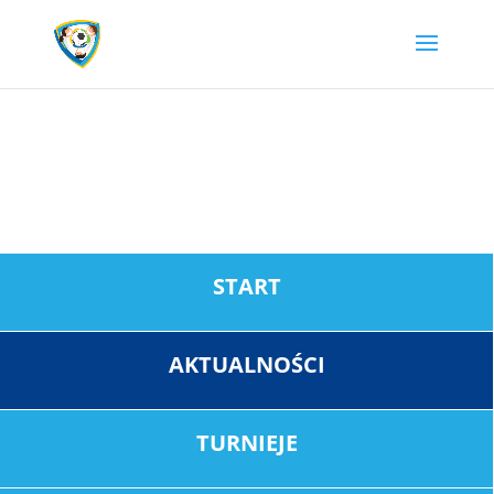
Aktualności
Bawi Nas
Piłka
START
AKTUALNOŚCI
TURNIEJE