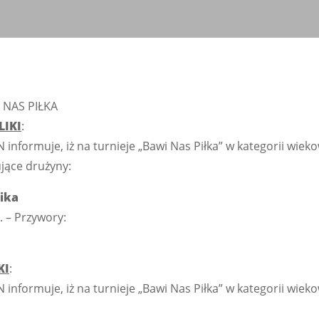
 NAS PIŁKA
LIKI
:
N informuje, iż na turnieje „Bawi Nas Piłka” w kategorii wiek
pujące drużyny:
ika
r. – Przywory:
KI
:
N informuje, iż na turnieje „Bawi Nas Piłka” w kategorii wiekow