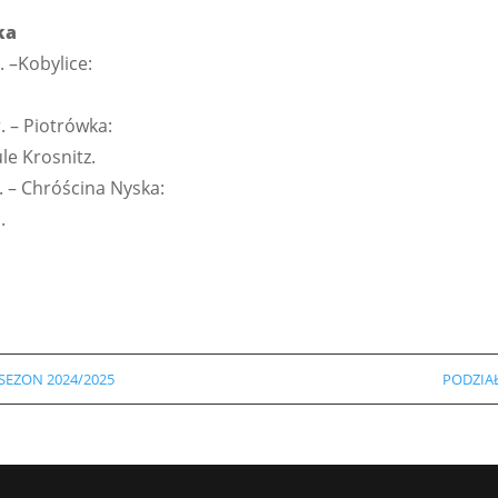
ka
. –Kobylice:
r. – Piotrówka:
le Krosnitz.
r. – Chróścina Nyska:
.
SEZON 2024/2025
PODZIA