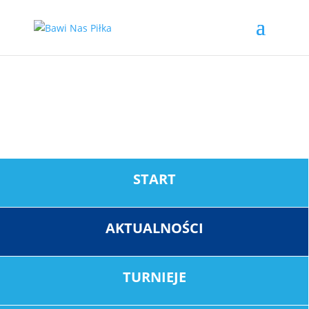
Aktualności
Bawi Nas
Piłka
START
AKTUALNOŚCI
TURNIEJE